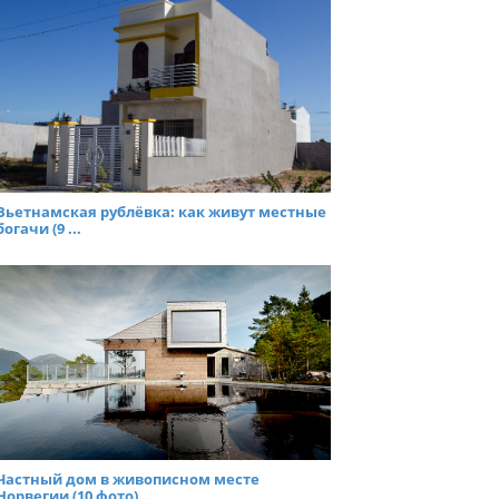
Вьетнамская рублёвка: как живут местные
богачи (9 ...
Частный дом в живописном месте
Норвегии (10 фото)...