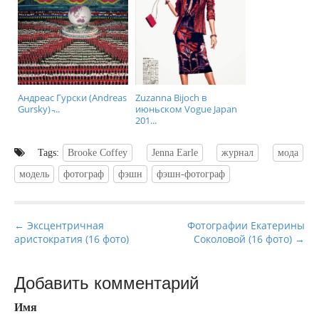
Андреас Гурски (Andreas
Zuzanna Bijoch в
Gursky) ̵...
июньском Vogue Japan
201...
Tags:
Brooke Coffey
Jenna Earle
журнал
мода
модель
фотограф
фэшн
фэшн-фотограф
P
← Эксцентричная
Фотографии Екатерины
аристократия (16 фото)
Соколовой (16 фото) →
o
s
t
Добавить комментарий
n
Имя