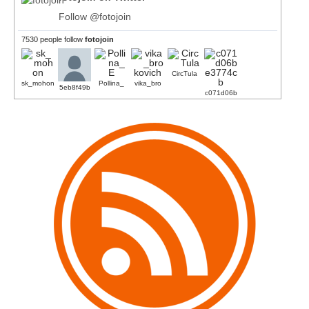
Follow @fotojoin
7530 people follow
fotojoin
CircTula
sk_mohon
Pollina_
vika_bro
5eb8f49b
c071d06b