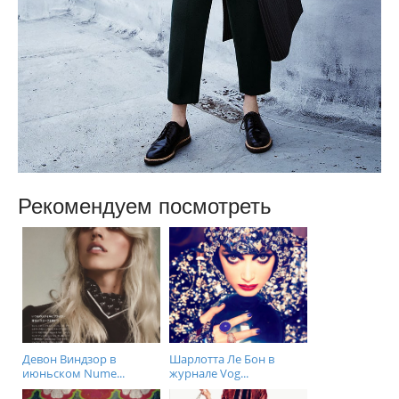
Рекомендуем посмотреть
Девон Виндзор в
Шарлотта Ле Бон в
июньском Nume...
журнале Vog...