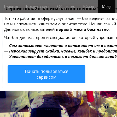
M
S
Главная
Вокруг света
Общество
Юмор
Мода
k
Сервис онлайн-записи на собственном Telegra
a
i
i
Тот, кто работает в сфере услуг, знает — без ведения зап
p
n
но и напоминать клиентам о визитах тоже. Нашли самы
t
m
Для новых пользователей
первый месяц бесплатно
.
o
e
c
Чат-бот для мастеров и специалистов, который упрощает 
o
n
—
Сам записывает клиентов и напоминает им о визит
n
u
—
Персонализирует скидки, чаевые, кэшбэк и предопла
t
—
Увеличивает доходимость и помогает больше зара
e
n
Начать пользоваться
t
сервисом