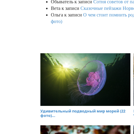
Обыватель
к записи
Сотня советов от п
Вета
к записи
Сказочные пейзажи Норве
Ольга
к записи
О чем стоит помнить род
фото)
Удивительный подводный мир морей (22
фото)...