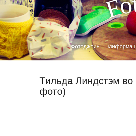
o
F
Фотоджоин — Информаци
Тильда Линдстэм во
фото)