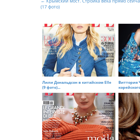
P
← Крымский мост. Стройка века прямо сейча
(17 фото)
o
s
t
n
a
v
i
g
a
t
Лили Дональдсон в китайском Elle
Виттория 
(9 фото)...
корейского
i
o
n