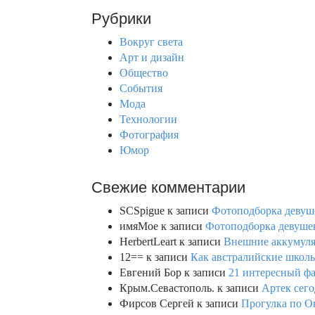
r
Рубрики
c
h
Вокруг света
f
Арт и дизайн
o
Общество
r
События
:
Мода
Технологии
Фотография
Юмор
Свежие комментарии
SCSpigue
к записи
Фотоподборка девуш
имяМое
к записи
Фотоподборка девушек
HerbertLeart
к записи
Внешние аккумулят
12==
к записи
Как австралийские школь
Евгений Бор
к записи
21 интересный фа
Крым.Севастополь.
к записи
Артек сего
Фирсов Сергей
к записи
Прогулка по О