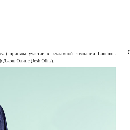
o
r
:
ova) приняла участие в рекламной компании Loudmut.
 Джош Олинс (Josh Olins).