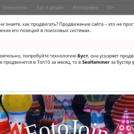
Технологии
Арт и дизайн
Фотография
18+
не знаете, как продвигать? Продвижение сайта – это не про
ние его позиций в поисковых системах.
стоятельно, попробуйте технологию
Буст
, она ускоряет прод
е продвинется в Топ10 за месяц, то в
SeoHammer
за бустер
J
o
t
o
o
i
F
n