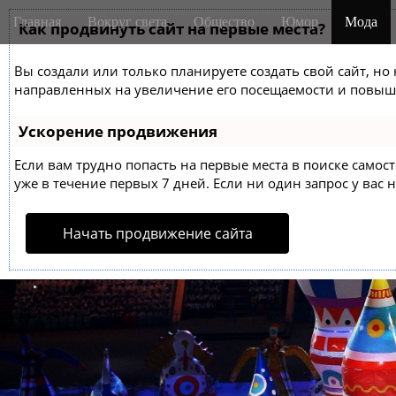
M
S
Главная
Вокруг света
Общество
Юмор
Мода
k
Как продвинуть сайт на первые места?
a
i
i
p
Вы создали или только планируете создать свой сайт, но 
n
t
направленных на увеличение его посещаемости и повыше
m
o
e
c
Ускорение продвижения
o
n
n
Если вам трудно попасть на первые места в поиске само
u
t
уже в течение первых 7 дней. Если ни один запрос у вас н
e
n
Начать продвижение сайта
t