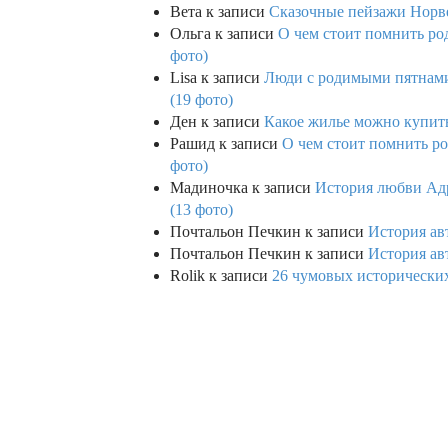
Вета
к записи
Сказочные пейзажи Норве
Ольга
к записи
О чем стоит помнить род
фото)
Lisa
к записи
Люди с родимыми пятнами,
(19 фото)
Ден
к записи
Какое жилье можно купить 
Рашид
к записи
О чем стоит помнить ро
фото)
Мадиночка
к записи
История любви Адр
(13 фото)
Почтальон Печкин
к записи
История ав
Почтальон Печкин
к записи
История ав
Rolik
к записи
26 чумовых исторических