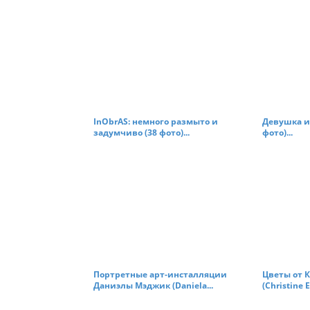
o
n
InObrAS: немного размыто и
Девушка и 
задумчиво (38 фото)...
фото)...
Портретные арт-инсталляции
Цветы от 
Даниэлы Мэджик (Daniela...
(Christine E