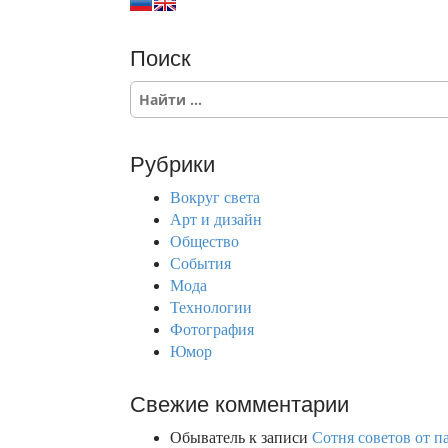
Поиск
S
e
a
r
Рубрики
c
h
Вокруг света
f
Арт и дизайн
o
Общество
r
События
:
Мода
Технологии
Фотография
Юмор
Свежие комментарии
Обыватель
к записи
Сотня советов от п