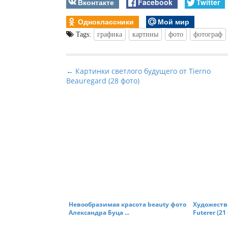
Вконтакте
Facebook
Twitter
Одноклассники
Мой мир
Tags:
графика
картины
фото
фотограф
P
← Картинки светлого будущего от Tierno
Beauregard (28 фото)
o
s
t
n
a
v
i
g
a
t
Невообразимая красота beauty фото
Художеств
Александра Буца ...
Futerer (21 
i