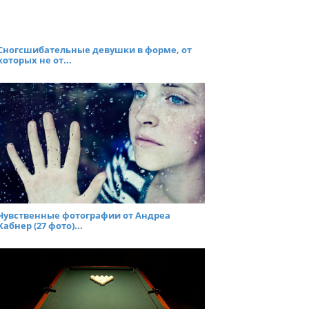
Сногсшибательные девушки в форме, от
которых не от...
Чувственные фотографии от Андреа
Хабнер (27 фото)...