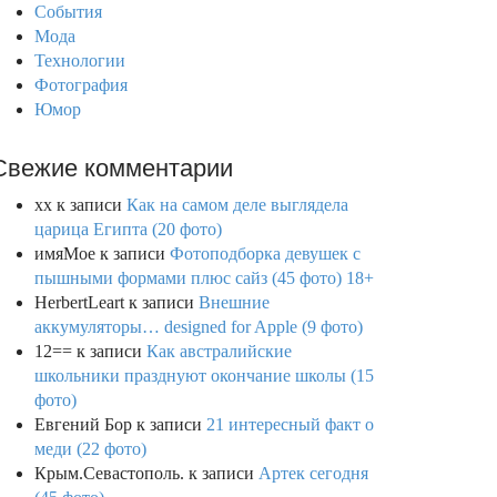
События
Мода
Технологии
Фотография
Юмор
Свежие комментарии
xx
к записи
Как на самом деле выглядела
царица Египта (20 фото)
имяМое
к записи
Фотоподборка девушек с
пышными формами плюс сайз (45 фото) 18+
HerbertLeart
к записи
Внешние
аккумуляторы… designed for Apple (9 фото)
12==
к записи
Как австралийские
школьники празднуют окончание школы (15
фото)
Евгений Бор
к записи
21 интересный факт о
меди (22 фото)
Крым.Севастополь.
к записи
Артек сегодня