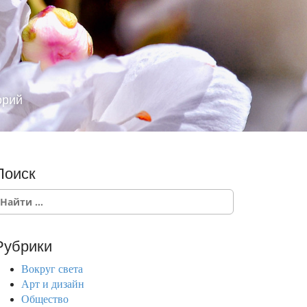
орий
Поиск
Рубрики
Вокруг света
Арт и дизайн
Общество