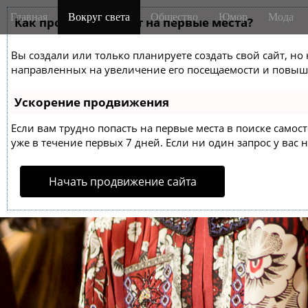
M
S
Главная
Вокруг света
Общество
Юмор
Мода
k
Как продвинуть сайт на первые места?
a
i
i
p
Вы создали или только планируете создать свой сайт, но 
n
t
направленных на увеличение его посещаемости и повыше
m
o
e
c
Ускорение продвижения
o
n
n
Если вам трудно попасть на первые места в поиске само
u
t
уже в течение первых 7 дней. Если ни один запрос у вас н
e
n
Начать продвижение сайта
t