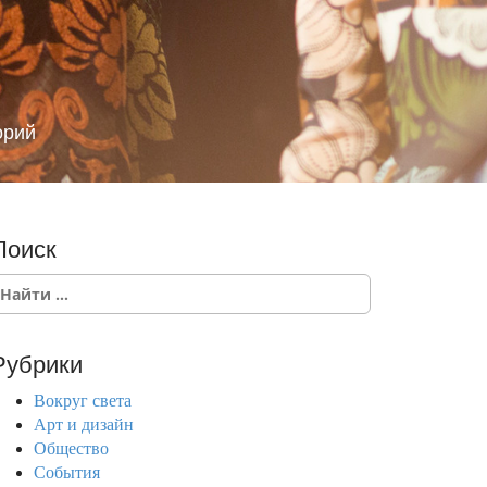
орий
Поиск
Рубрики
Вокруг света
Арт и дизайн
Общество
События