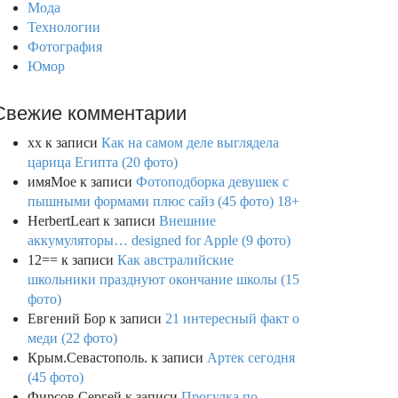
Мода
Технологии
Фотография
Юмор
Свежие комментарии
xx
к записи
Как на самом деле выглядела
царица Египта (20 фото)
имяМое
к записи
Фотоподборка девушек с
пышными формами плюс сайз (45 фото) 18+
HerbertLeart
к записи
Внешние
аккумуляторы… designed for Apple (9 фото)
12==
к записи
Как австралийские
школьники празднуют окончание школы (15
фото)
Евгений Бор
к записи
21 интересный факт о
меди (22 фото)
Крым.Севастополь.
к записи
Артек сегодня
(45 фото)
Фирсов Сергей
к записи
Прогулка по