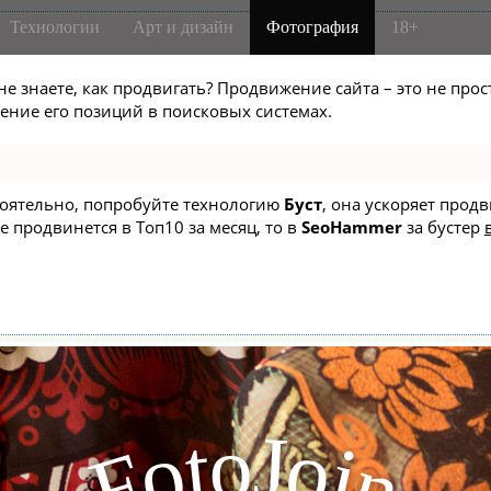
Технологии
Арт и дизайн
Фотография
18+
не знаете, как продвигать? Продвижение сайта – это не про
ние его позиций в поисковых системах.
стоятельно, попробуйте технологию
Буст
, она ускоряет прод
е продвинется в Топ10 за месяц, то в
SeoHammer
за бустер
J
o
t
o
o
i
F
n