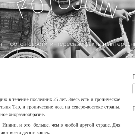
o
J
t
o
o
i
n
F
 — фото новости, интересные факты и интересн
S
e
a
ю в течение последних 25 лет. Здесь есть и тропическое
r
тыня Тар, и тропические леса на северо-востоке страны.
c
ное биоразнообразие.
h
f
в Индии, и это больше, чем в любой другой стране. Для
o
ают всего десять кошек.
r