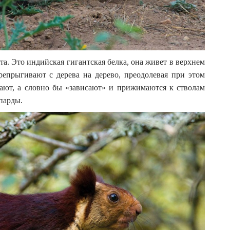
а. Это индийская гигантская белка, она живет в верхнем
ерепрыгивают с дерева на дерево, преодолевая при этом
гают, а словно бы «зависают» и прижимаются к стволам
парды.