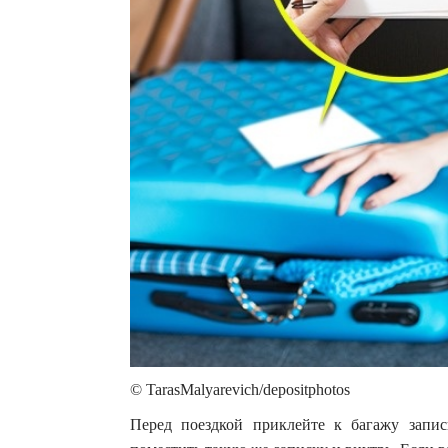
© TarasMalyarevich/depositphotos
Перед поездкой приклейте к багажу запи