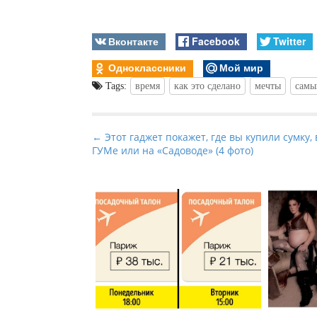
Вконтакте
Facebook
Twitter
Одноклассники
Мой мир
Tags:
время
как это сделано
мечты
самы
P
← Этот гаджет покажет, где вы купили сумку, 
ГУМе или на «Садоводе» (4 фото)
o
s
t
n
a
v
i
g
a