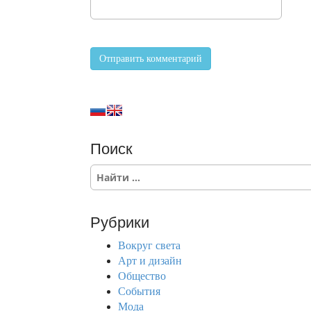
Поиск
S
e
a
r
Рубрики
c
h
Вокруг света
f
Арт и дизайн
o
Общество
r
События
:
Мода