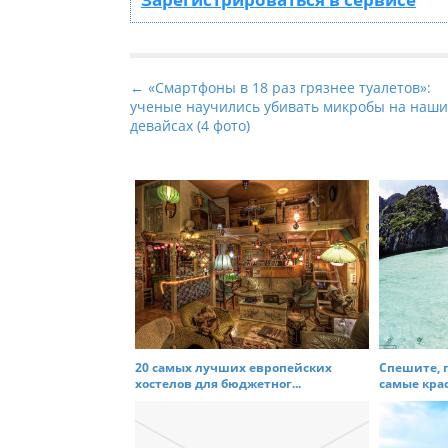
P
← «Смартфоны в 18 раз грязнее туалетов»:
ученые научились убивать микробы на наши
o
девайсах (4 фото)
s
t
n
a
v
i
g
a
t
20 самых лучших европейских
Спешите, п
i
хостелов для бюджетног...
самые крас
o
n