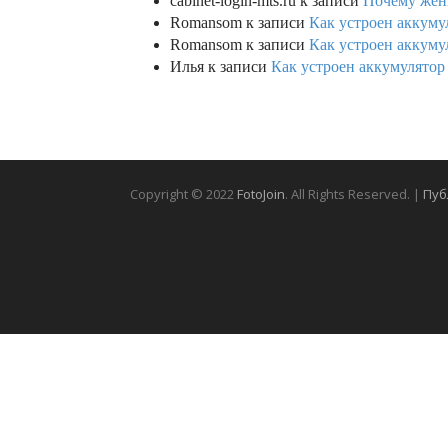
cabinet-login-mts.ru
к записи
Почему женщ
Romansom
к записи
Как устроен аккумул
Romansom
к записи
Как устроен аккумул
Илья
к записи
Как устроен аккумулятор 
Copyright © 2022
FotoJoin
. All Rights Reserved. |
Пуб