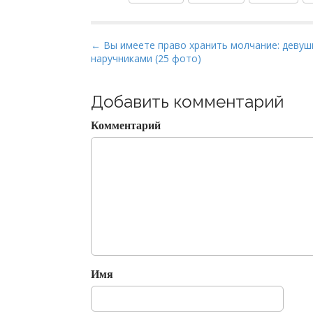
P
← Вы имеете право хранить молчание: девуш
наручниками (25 фото)
o
s
t
Добавить комментарий
n
Комментарий
a
v
i
g
a
t
i
o
Имя
n