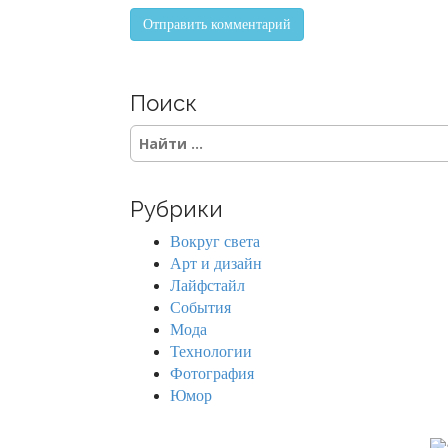
Поиск
S
e
a
r
Рубрики
c
h
Вокруг света
f
Арт и дизайн
o
Лайфстайл
r
События
:
Мода
Технологии
Фотография
Юмор