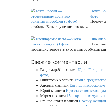
Почта Ро
фото)
Почему л
свободы. Есть ощущение, что вы…
Швейцарс
Часы — 
продемонстрировать вкус и статус обладате
Свежие комментарии
Владимир-81
к записи
Юрий Гагарин: ка
фото)
Никитосик
к записи
Трэш в средневеков
Аноним
к записи
Еда под микроскопом 
Юрий
к записи
Красота славянская: яр
Мария
к записи
15 некрасивых мужчин,
ProProdvizhEn
к записи
Почему женщины 