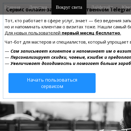
M
S
Главная
Девушки
Вокруг света
Лайфстайл
Юмо
k
Сервис онлайн-записи на собственном Telegra
a
i
i
Тот, кто работает в сфере услуг, знает — без ведения зап
p
n
но и напоминать клиентам о визитах тоже. Нашли самый
t
m
Для новых пользователей
первый месяц бесплатно
.
o
e
c
Чат-бот для мастеров и специалистов, который упрощает 
n
o
—
Сам записывает клиентов и напоминает им о визит
n
u
—
Персонализирует скидки, чаевые, кэшбэк и предопла
t
—
Увеличивает доходимость и помогает больше зара
e
n
Начать пользоваться
t
сервисом