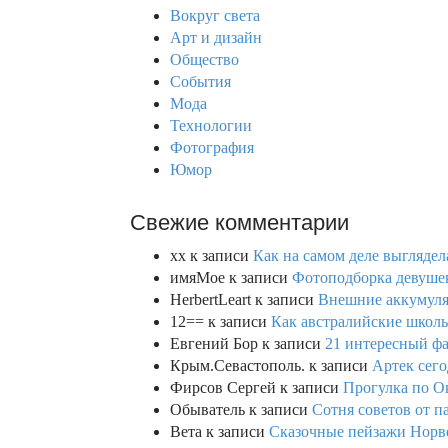
h
Вокруг света
f
Арт и дизайн
o
Общество
r
События
:
Мода
Технологии
Фотография
Юмор
Свежие комментарии
xx
к записи
Как на самом деле выглядел
имяМое
к записи
Фотоподборка девушек
HerbertLeart
к записи
Внешние аккумулят
12==
к записи
Как австралийские школь
Евгений Бор
к записи
21 интересный фа
Крым.Севастополь.
к записи
Артек сего
Фирсов Сергей
к записи
Прогулка по О
Обыватель
к записи
Сотня советов от п
Вета
к записи
Сказочные пейзажи Норве