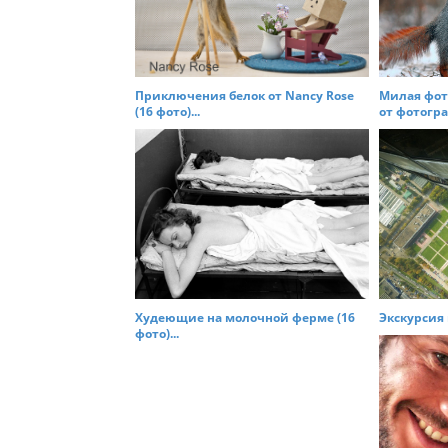
g
a
t
Приключения белок от Nancy Rose
Милая фот
i
(16 фото)...
от фотогра
o
n
Худеющие на молочной ферме (16
Экскурсия 
фото)...