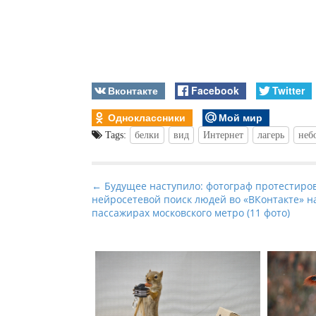
Вконтакте
Facebook
Twitter
Одноклассники
Мой мир
Tags:
белки
вид
Интернет
лагерь
неб
P
← Будущее наступило: фотограф протестиро
нейросетевой поиск людей во «ВКонтакте» н
o
пассажирах московского метро (11 фото)
s
t
n
a
v
i