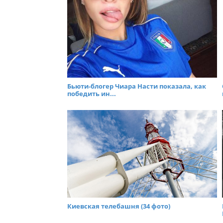
Бьюти-блогер Чиара Насти показала, как
победить ин...
Киевская телебашня (34 фото)