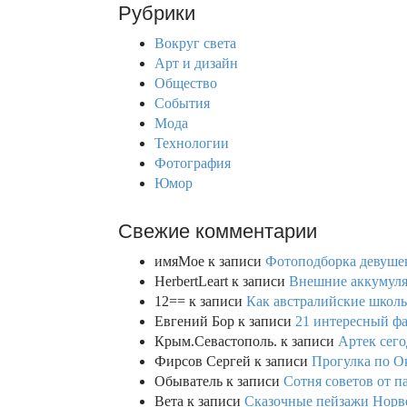
Рубрики
c
h
Вокруг света
f
Арт и дизайн
o
Общество
r
События
:
Мода
Технологии
Фотография
Юмор
Свежие комментарии
имяМое
к записи
Фотоподборка девушек
HerbertLeart
к записи
Внешние аккумулят
12==
к записи
Как австралийские школь
Евгений Бор
к записи
21 интересный фа
Крым.Севастополь.
к записи
Артек сего
Фирсов Сергей
к записи
Прогулка по О
Обыватель
к записи
Сотня советов от п
Вета
к записи
Сказочные пейзажи Норве