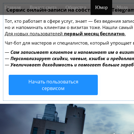
M
S
Главная
Вокруг света
Общество
Юмор
Мода
k
Сервис онлайн-записи на собственном Telegra
a
i
i
Тот, кто работает в сфере услуг, знает — без ведения зап
p
n
но и напоминать клиентам о визитах тоже. Нашли самы
t
m
Для новых пользователей
первый месяц бесплатно
.
o
e
c
Чат-бот для мастеров и специалистов, который упрощает 
o
n
—
Сам записывает клиентов и напоминает им о визит
n
u
—
Персонализирует скидки, чаевые, кэшбэк и предопла
t
—
Увеличивает доходимость и помогает больше зара
e
n
Начать пользоваться
t
сервисом