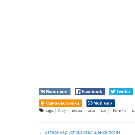
Вконтакте
Facebook
Twitter
Одноклассники
Мой мир
Tags:
Koty
весна
дом
кот
Котики
к
P
← Ветеринар успокаивал щенка после