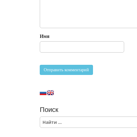
Имя
Поиск
S
e
a