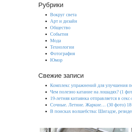
r
Рубрики
c
h
Вокруг света
f
Арт и дизайн
o
Общество
r
События
:
Мода
Технологии
Фотография
Юмор
Свежие записи
Комплекс упражнений для улучшения по
Чем полезно катание на лошадях? (1 фот
19-летняя китаянка отправляется в секс
Сочные. Летние. Жаркие… (30 фото) 18
В поисках волшебства: Шигадзе, резид