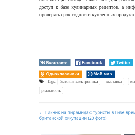
доступ к базе кулинарных рецептов, а ин
проверять срок годности купленных продукто
Вконтакте
Facebook
Twitter
Одноклассники
Мой мир
Tags:
бытовая электроника
выставка
вы
реальность
P
← Пикник на пирамидах: туристы в Гизе вре
британской оккупации (20 фото)
o
s