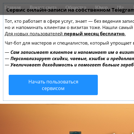
M
S
Главная
Вокруг света
Общество
Юмор
18+
k
Сервис онлайн-записи на собственном Telegra
a
i
i
Тот, кто работает в сфере услуг, знает — без ведения зап
p
n
но и напоминать клиентам о визитах тоже. Нашли самы
t
m
Для новых пользователей
первый месяц бесплатно
.
o
e
c
Чат-бот для мастеров и специалистов, который упрощает 
o
n
—
Сам записывает клиентов и напоминает им о визит
n
u
—
Персонализирует скидки, чаевые, кэшбэк и предопла
t
—
Увеличивает доходимость и помогает больше зара
e
n
Начать пользоваться
t
сервисом