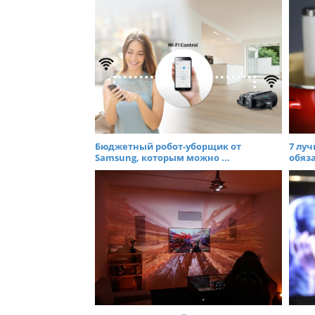
t
n
a
v
i
g
a
t
i
Бюджетный робот-уборщик от
7 луч
Samsung, которым можно ...
обяза
o
n