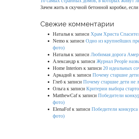
10 самых странных домов, в которых живут л
Зачем жить в скучной бетонной коробке, если
Свежие комментарии
Наталья
к записи
Храм Христа Спасител
Nemo
к записи
Одно из крупнейших пре
фото)
Наталья
к записи
Любимая дорога Амери
Александр
к записи
Журнал People назв
Home Interiors
к записи
20 идеальных со
Аркадий
к записи
Почему старшие дети
Глеб
к записи
Почему старшие дети не 
Ольга
к записи
Критерии выбора старто
MatthewCaf
к записи
Победители конкурс
фото)
ElenaFof
к записи
Победители конкурса п
фото)