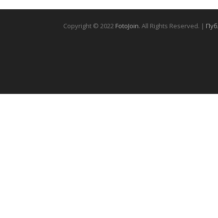
Copyright © 2022
FotoJoin
. All Rights Reserved. |
Пуб