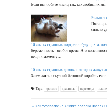
Если вы любите лисиц так, как любим их мы,
Большая 
Потенци
сильно у
16 самых странных портретов будущих мамоче
Беременность - особое время. Это возможнос
вещи к моменту…
10 самых странных домов, в которых живут л
Зачем жить в скучной бетонной коробке, если
Tags:
красиво
красивые
переводы
плане
P
← Как тусовались в Африке полвека назад (33