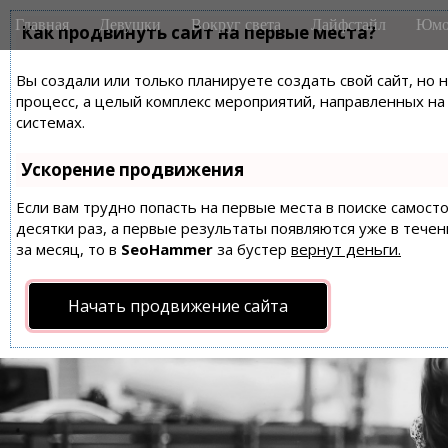
M
S
Главная
Девушки
Вокруг света
Лайфстайл
Юмо
k
Как продвинуть сайт на первые места?
a
i
i
p
Вы создали или только планируете создать свой сайт, но 
n
t
процесс, а целый комплекс мероприятий, направленных н
m
o
системах.
e
c
n
o
Ускорение продвижения
n
u
t
Если вам трудно попасть на первые места в поиске самос
десятки раз, а первые результаты появляются уже в течен
e
за месяц, то в
SeoHammer
за бустер
вернут деньги.
n
t
Начать продвижение сайта