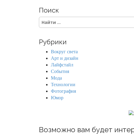
Поиск
S
e
a
r
Рубрики
c
h
Вокруг света
f
Арт и дизайн
o
Лайфстайл
r
События
:
Мода
Технологии
Фотография
Юмор
Возможно вам будет интер