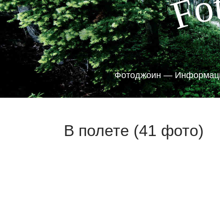
o
F
Фотоджоин — Информаци
В полете (41 фото)