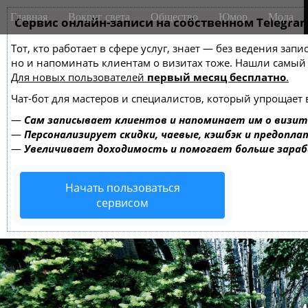
M
S
Главная
Вокруг света
Общество
Юмор
Мода
k
Сервис онлайн-записи на собственном Telegra
a
i
i
Тот, кто работает в сфере услуг, знает — без ведения зап
p
n
но и напоминать клиентам о визитах тоже. Нашли самы
t
m
Для новых пользователей
первый месяц бесплатно
.
o
e
c
Чат-бот для мастеров и специалистов, который упрощает 
o
n
—
Сам записывает клиентов и напоминает им о визит
n
u
—
Персонализирует скидки, чаевые, кэшбэк и предопла
t
—
Увеличивает доходимость и помогает больше зара
e
n
Начать пользоваться
t
сервисом