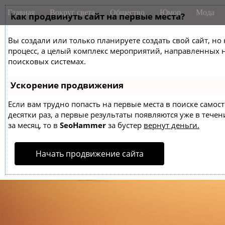
M
S
Главная
Вокруг света
Общество
Юмор
Мода
k
Как продвинуть сайт на первые места?
a
i
i
p
Вы создали или только планируете создать свой сайт, но 
n
t
процесс, а целый комплекс мероприятий, направленных 
m
o
поисковых системах.
e
c
o
n
Ускорение продвижения
n
u
t
Если вам трудно попасть на первые места в поиске само
десятки раз, а первые результаты появляются уже в течен
e
за месяц, то в
SeoHammer
за бустер
вернут деньги.
n
t
Начать продвижение сайта