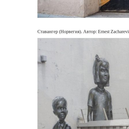
Ставангер (Норвегия). Автор: Ernest Zacharevi