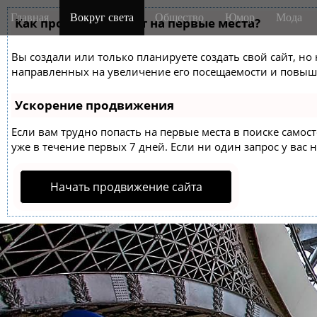
M
S
Главная
Вокруг света
Общество
Юмор
Мода
k
Как продвинуть сайт на первые места?
a
i
i
p
Вы создали или только планируете создать свой сайт, но 
n
t
направленных на увеличение его посещаемости и повыше
m
o
e
c
Ускорение продвижения
o
n
n
Если вам трудно попасть на первые места в поиске само
u
t
уже в течение первых 7 дней. Если ни один запрос у вас н
e
n
Начать продвижение сайта
t