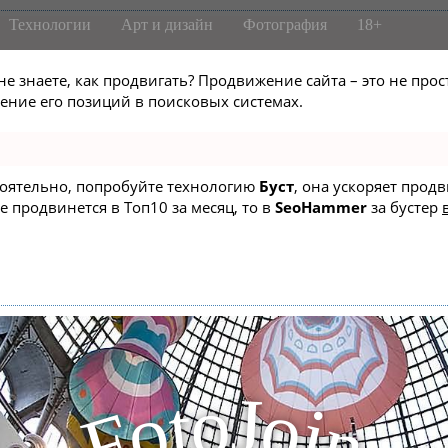
Технологии
Арт и дизайн
Фотография
18+
не знаете, как продвигать? Продвижение сайта – это не про
ние его позиций в поисковых системах.
стоятельно, попробуйте технологию
Буст
, она ускоряет прод
е продвинется в Топ10 за месяц, то в
SeoHammer
за бустер
J
o
t
o
o
i
F
n