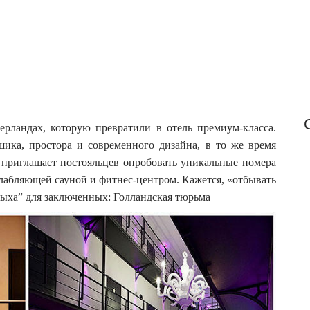
o
r
:
рландах, которую превратили в отель премиум-класса.
ика, простора и современного дизайна, в то же время
 приглашает постояльцев опробовать уникальные номера
слабляющей сауной и фитнес-центром. Кажется, «отбывать
тдыха” для заключенных: Голландская тюрьма