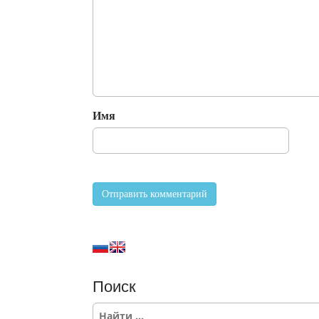
Имя
Поиск
S