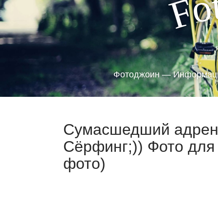
o
F
Фотоджоин — Информаци
Сумасшедший адрена
Сёрфинг;)) Фото для
фото)