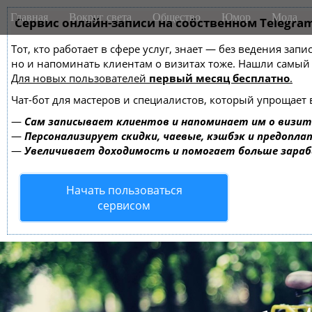
M
S
Главная
Вокруг света
Общество
Юмор
Мода
k
Сервис онлайн-записи на собственном Telegra
a
i
i
Тот, кто работает в сфере услуг, знает — без ведения зап
p
n
но и напоминать клиентам о визитах тоже. Нашли самы
t
m
Для новых пользователей
первый месяц бесплатно
.
o
e
c
Чат-бот для мастеров и специалистов, который упрощает 
o
n
—
Сам записывает клиентов и напоминает им о визит
n
u
—
Персонализирует скидки, чаевые, кэшбэк и предопла
t
—
Увеличивает доходимость и помогает больше зара
e
n
Начать пользоваться
t
сервисом