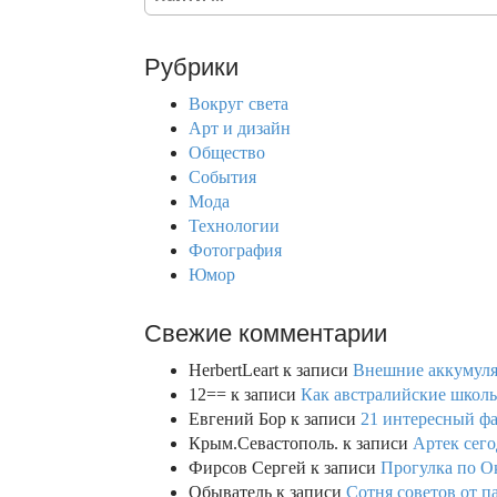
e
a
r
Рубрики
c
h
Вокруг света
f
Арт и дизайн
o
Общество
r
События
:
Мода
Технологии
Фотография
Юмор
Свежие комментарии
HerbertLeart
к записи
Внешние аккумулят
12==
к записи
Как австралийские школь
Евгений Бор
к записи
21 интересный фа
Крым.Севастополь.
к записи
Артек сего
Фирсов Сергей
к записи
Прогулка по О
Обыватель
к записи
Сотня советов от п