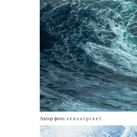
Автор фото: s e n s o r p i x e l