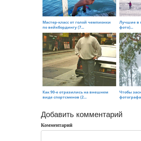
Мастер-класс от голой чемпионки
Лучшие в 
по вейкбордингу (7...
фото)...
Как 90-е отразились на внешнем
Чтобы засн
виде спортсменов (2...
фотографам
Добавить комментарий
Комментарий