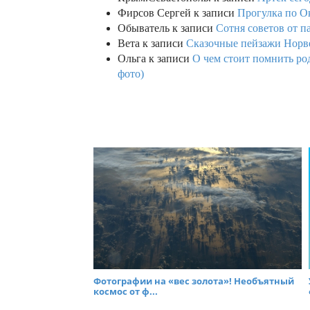
Фирсов Сергей
к записи
Прогулка по О
Обыватель
к записи
Сотня советов от п
Вета
к записи
Сказочные пейзажи Норве
Ольга
к записи
О чем стоит помнить род
фото)
Фотографии на «вес золота»! Необъятный
космос от ф...