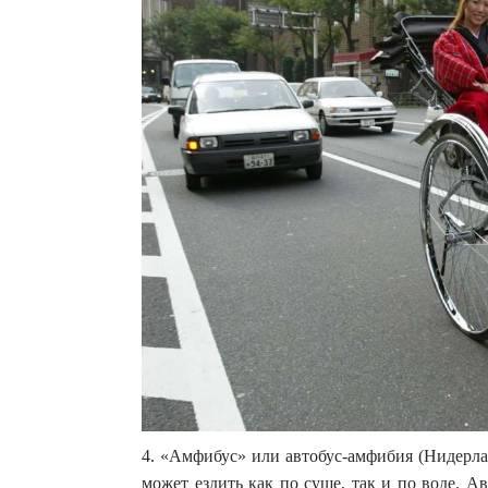
4. «Амфибус» или автобус-амфибия (Нидерла
может ездить как по суше, так и по воде. 