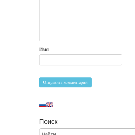
Имя
Поиск
S