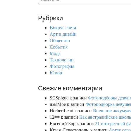
e
a
r
Рубрики
c
h
Вокруг света
f
Арт и дизайн
o
Общество
r
События
:
Мода
Технологии
Фотография
Юмор
Свежие комментарии
SCSpigue
к записи
Фотоподборка девуш
имяМое
к записи
Фотоподборка девушек
HerbertLeart
к записи
Внешние аккумулят
12==
к записи
Как австралийские школь
Евгений Бор
к записи
21 интересный фа
Крым.Севастополь.
к записи
Артек сего