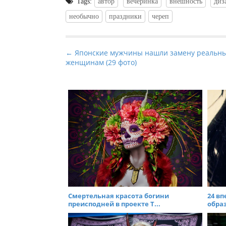
Tags:
автор
вечеринка
внешность
диз
необычно
праздники
череп
P
← Японские мужчины нашли замену реальн
женщинам (29 фото)
o
s
t
n
a
v
i
g
a
t
i
Смертельная красота богини
24 в
преисподней в проекте Т...
образ
o
n