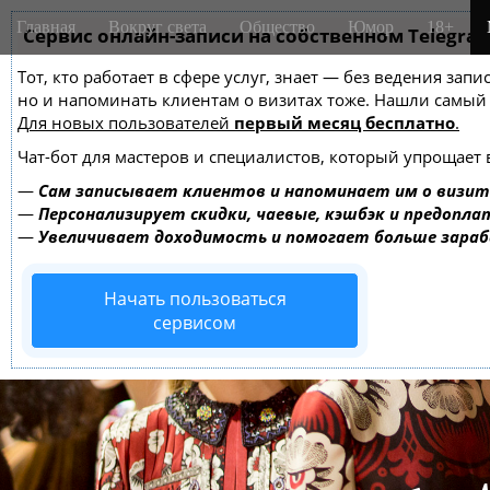
M
S
Главная
Вокруг света
Общество
Юмор
18+
k
Сервис онлайн-записи на собственном Telegra
a
i
i
Тот, кто работает в сфере услуг, знает — без ведения зап
p
n
но и напоминать клиентам о визитах тоже. Нашли самы
t
m
Для новых пользователей
первый месяц бесплатно
.
o
e
c
Чат-бот для мастеров и специалистов, который упрощает 
o
n
—
Сам записывает клиентов и напоминает им о визит
n
u
—
Персонализирует скидки, чаевые, кэшбэк и предопла
t
—
Увеличивает доходимость и помогает больше зара
e
n
Начать пользоваться
t
сервисом