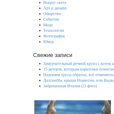
h
Вокруг света
f
Арт и дизайн
o
Общество
r
События
:
Мода
Технологии
Фотография
Юмор
Свежие записи
Замурчательный речной круиз с котом з
15 актеров, которым наркотики помогли 
Надеваем трусы обратно, всё отменяется
Далснибба, крыша Норвегии, или Виды 
Заброшенная Италия (21 фото)