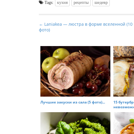
Tags:
кухня
рецепты
шедевр
P
← Laniakea — люстра в форме вселенной (10
фото)
o
s
t
n
a
v
i
g
a
t
Лучшие закуски из сала (5 фото)...
15 бутерб
невозможно
i
o
n