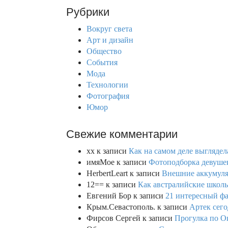
r
Рубрики
c
h
Вокруг света
f
Арт и дизайн
o
Общество
r
События
:
Мода
Технологии
Фотография
Юмор
Свежие комментарии
xx
к записи
Как на самом деле выглядел
имяМое
к записи
Фотоподборка девушек
HerbertLeart
к записи
Внешние аккумулят
12==
к записи
Как австралийские школь
Евгений Бор
к записи
21 интересный фа
Крым.Севастополь.
к записи
Артек сего
Фирсов Сергей
к записи
Прогулка по О