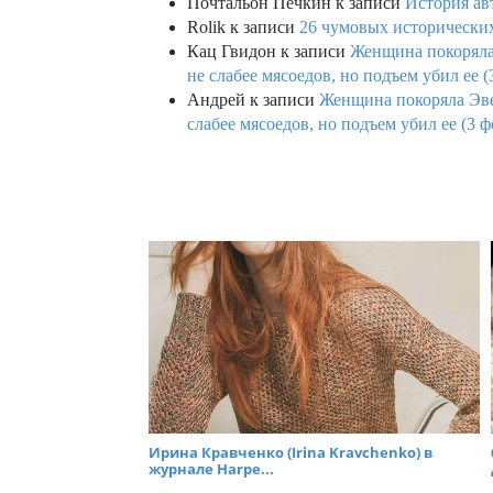
Почтальон Печкин
к записи
История ав
Rolik
к записи
26 чумовых исторических
Кац Гвидон
к записи
Женщина покоряла 
не слабее мясоедов, но подъем убил ее (
Андрей
к записи
Женщина покоряла Эвев
слабее мясоедов, но подъем убил ее (3 ф
Ирина Кравченко (Irina Kravchenko) в
журнале Harpe...