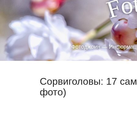
o
F
Фотоджоин — Информаци
Сорвиголовы: 17 са
фото)