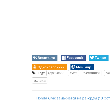
Вконтакте
Facebook
Twitter
Одноклассники
Мой мир
Tags:
адреналин
люди
памятники
са
экстрим
P
← Honda Civic замахнётся на рекорды (13 фот
o