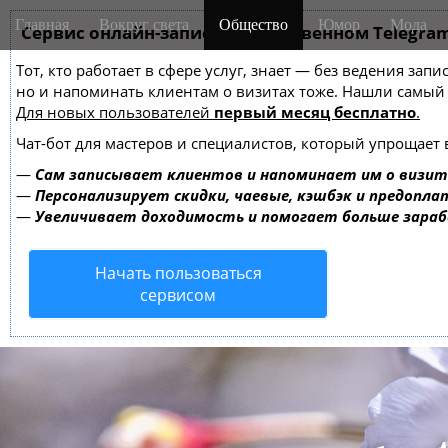
M
S
Главная
Вокруг света
Общество
Юмор
Мода
k
Сервис онлайн-записи на собственном Telegra
a
i
i
Тот, кто работает в сфере услуг, знает — без ведения зап
p
n
но и напоминать клиентам о визитах тоже. Нашли самы
t
m
Для новых пользователей
первый месяц бесплатно
.
o
e
c
Чат-бот для мастеров и специалистов, который упрощает 
o
n
—
Сам записывает клиентов и напоминает им о визит
n
u
—
Персонализирует скидки, чаевые, кэшбэк и предопла
t
—
Увеличивает доходимость и помогает больше зара
e
n
Начать пользоваться
t
сервисом