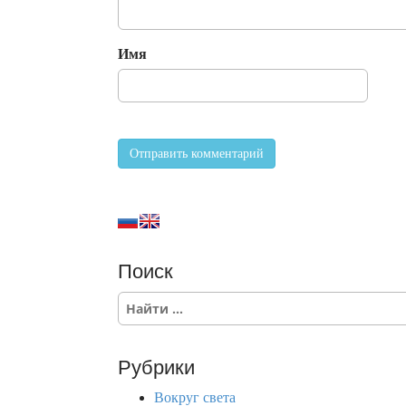
Имя
Поиск
S
e
a
r
Рубрики
c
h
Вокруг света