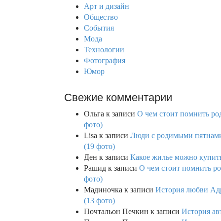
f
Арт и дизайн
o
Общество
r
События
:
Мода
Технологии
Фотография
Юмор
Свежие комментарии
Ольга
к записи
О чем стоит помнить род
фото)
Lisa
к записи
Люди с родимыми пятнами,
(19 фото)
Ден
к записи
Какое жилье можно купить 
Рашид
к записи
О чем стоит помнить ро
фото)
Мадиночка
к записи
История любви Адр
(13 фото)
Почтальон Печкин
к записи
История ав