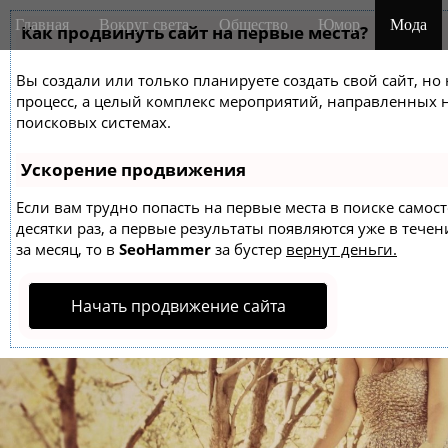
M
S
Главная
Вокруг света
Общество
Юмор
Мода
k
Как продвинуть сайт на первые места?
a
i
i
p
Вы создали или только планируете создать свой сайт, но 
n
t
процесс, а целый комплекс мероприятий, направленных 
m
o
поисковых системах.
e
c
o
n
Ускорение продвижения
n
u
t
Если вам трудно попасть на первые места в поиске само
десятки раз, а первые результаты появляются уже в течен
e
за месяц, то в
SeoHammer
за бустер
вернут деньги.
n
t
Начать продвижение сайта