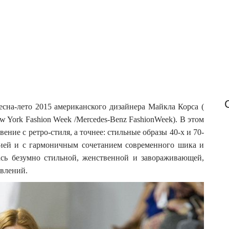
f
o
r
:
есна-лето 2015 американского дизайнера Майкла Корса (
w York Fashion Week /Mercedes-Benz FashionWeek).
В этом
ение с ретро-стиля, а точнее: стильные образы 40-х и 70-
ацией и с гармоничным сочетанием современного шика и
лась безумно стильной, женственной и завораживающей,
влений.