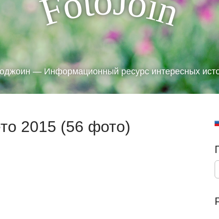
J
o
t
o
o
i
F
n
оджоин — Информационный ресурс интересных ист
ето 2015 (56 фото)
S
e
a
r
c
h