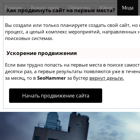
M
S
Главная
Вокруг света
Общество
Юмор
Мода
k
Как продвинуть сайт на первые места?
a
i
i
p
Вы создали или только планируете создать свой сайт, но 
n
t
процесс, а целый комплекс мероприятий, направленных 
m
o
поисковых системах.
e
c
o
n
Ускорение продвижения
n
u
t
Если вам трудно попасть на первые места в поиске само
десятки раз, а первые результаты появляются уже в течен
e
за месяц, то в
SeoHammer
за бустер
вернут деньги.
n
t
Начать продвижение сайта