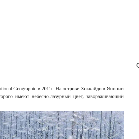
f
o
r
:
ional Geographic в 2011г. На острове Хоккайдо в Японии
торого имеют небесно-лазурный цвет, завораживающий