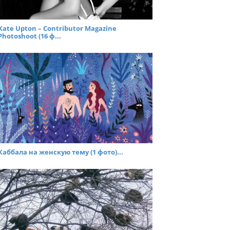
Kate Upton – Contributor Magazine
Photoshoot (16 ф...
Каббала на женскую тему (1 фото)...