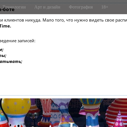
Технологии
Арт и дизайн
Фотография
18+
m-боте
писи клиентов никуда. Мало того, что нужно видеть свое ра
Time.
ведение записей:
е;
ты;
батывать;