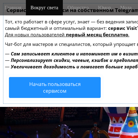
M
S
Главная
Вокруг света
Общество
Юмор
Мода
k
Сервис онлайн-записи на собственном Telegra
a
i
i
Тот, кто работает в сфере услуг, знает — без ведения за
p
n
самый бюджетный и оптимальный вариант:
сервис Visit
t
m
Для новых пользователей
первый месяц бесплатно
.
o
e
c
Чат-бот для мастеров и специалистов, который упрощает 
o
n
—
Сам записывает клиентов и напоминает им о визит
n
u
—
Персонализирует скидки, чаевые, кэшбэк и предопла
t
—
Увеличивает доходимость и помогает больше зара
e
n
Начать пользоваться
t
сервисом