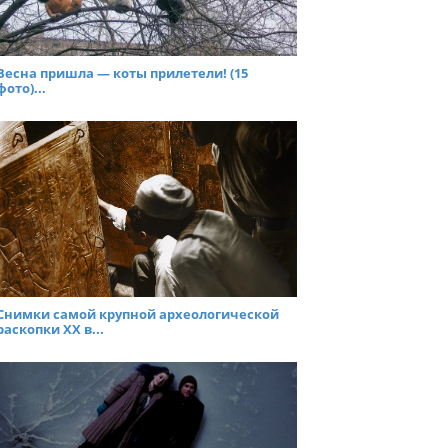
Весна пришла — коты прилетели! (15
фото)...
Снимки самой крупной археологической
раскопки ХХ в...