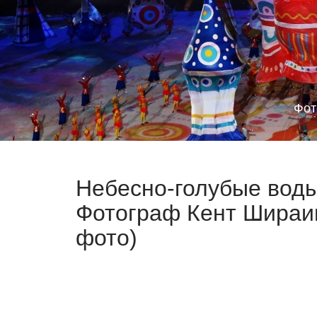
Фот
Небесно-голубые воды
Фотограф Кент Шираиши
фото)