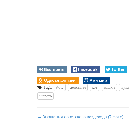
Вконтакте
Facebook
Twitter
Одноклассники
Мой мир
Tags:
Koty
действия
кот
кошки
кук
шерсть
P
← Эволюция советского вездехода (7 фото)
o