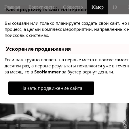
M
S
Главная
Вокруг света
Общество
Юмор
18+
k
Как продвинуть сайт на первые места?
a
i
i
p
Вы создали или только планируете создать свой сайт, но 
n
t
процесс, а целый комплекс мероприятий, направленных 
m
o
поисковых системах.
e
c
o
n
Ускорение продвижения
n
u
t
Если вам трудно попасть на первые места в поиске само
десятки раз, а первые результаты появляются уже в течен
e
за месяц, то в
SeoHammer
за бустер
вернут деньги.
n
t
Начать продвижение сайта