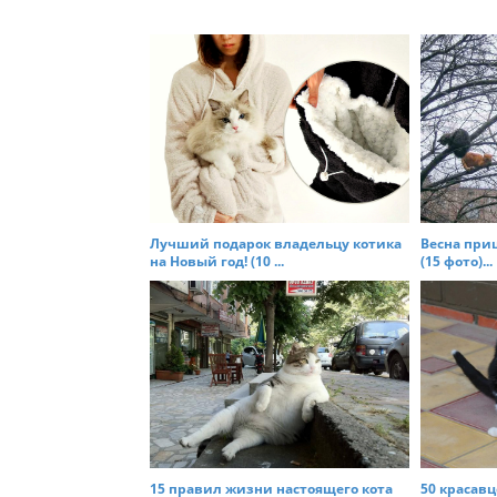
s
t
n
a
v
i
g
a
t
Лучший подарок владельцу котика
Весна при
на Новый год! (10 ...
(15 фото)...
i
o
n
15 правил жизни настоящего кота
50 красавц