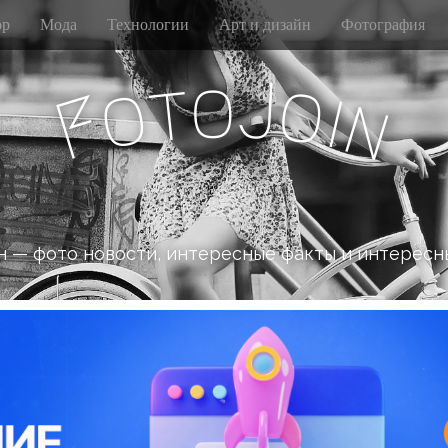
р
Мода
Технологии
Арт и дизайн
Фотография
J
o
t
o
o
i
F
n
 — фото новости, интересные факты и интересн