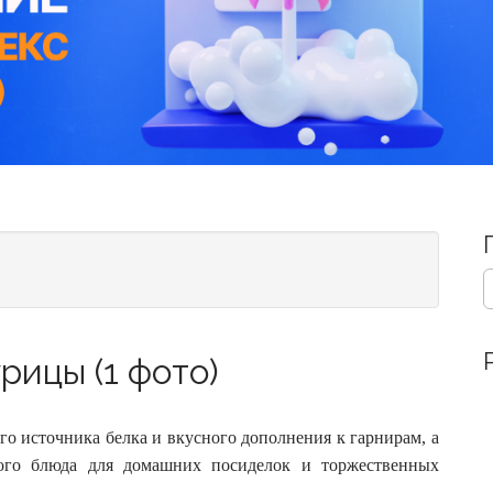
S
e
a
r
рицы (1 фото)
c
h
f
o
го источника белка и вкусного дополнения к гарнирам, а
r
ного блюда для домашних посиделок и торжественных
: