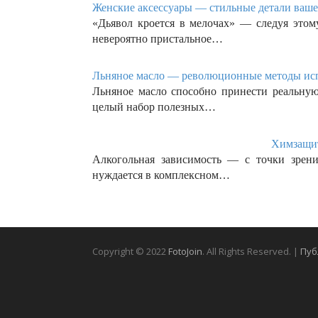
Женские аксессуары — стильные детали вашег
«Дьявол кроется в мелочах» — следуя это
невероятно пристальное…
Льняное масло — революционные методы испо
Льняное масло способно принести реальную
целый набор полезных…
Химзащит
Алкогольная зависимость — с точки зрени
нуждается в комплексном…
Copyright © 2022
FotoJoin
. All Rights Reserved. |
Пуб