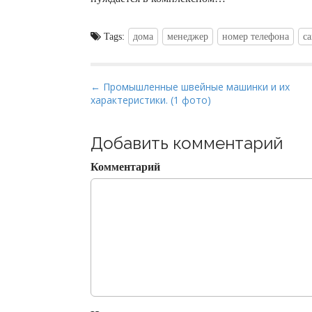
Tags:
дома
менеджер
номер телефона
са
P
← Промышленные швейные машинки и их
характеристики. (1 фото)
o
s
t
Добавить комментарий
n
Комментарий
a
v
i
g
a
t
i
o