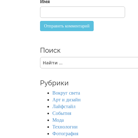
Имя
n
Поиск
S
e
a
r
Рубрики
c
h
Вокруг света
f
Арт и дизайн
o
Лайфстайл
r
События
:
Мода
Технологии
Фотография