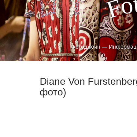
o
F
Фотоджоин — Информаци
Diane Von Furstenber
фото)