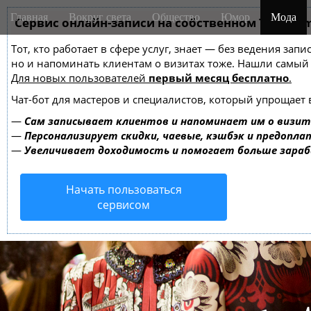
M
S
Главная
Вокруг света
Общество
Юмор
Мода
k
Сервис онлайн-записи на собственном Telegra
a
i
i
Тот, кто работает в сфере услуг, знает — без ведения зап
p
n
но и напоминать клиентам о визитах тоже. Нашли самы
t
m
Для новых пользователей
первый месяц бесплатно
.
o
e
c
Чат-бот для мастеров и специалистов, который упрощает 
o
n
—
Сам записывает клиентов и напоминает им о визит
n
u
—
Персонализирует скидки, чаевые, кэшбэк и предопла
t
—
Увеличивает доходимость и помогает больше зара
e
n
Начать пользоваться
t
сервисом